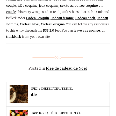
couple
,
idée coquine
,
jeux coquins
,
sex toys
,
soirée coquine en
couple
This entry was postedon Jeudi, août 5th, 2010 at 10 h 15 minand
is filed under
Cadeau coquin
,
Cadeau femme
,
Cadeau geek
,
Cadeau
homme
,
Cadeau Noël
,
Cadeau original
.You can follow any responses
to this entry through the
RSS 2.0
feed.You can
leave a response
, or
trackback
from your own site.
Posted in
Idée de cadeau de Noël
.
PRÉC.
IDÉE DE CADEAU DE NOËL
itle
PROCHAINE
IDÉE DE CADEAU DE NOËL