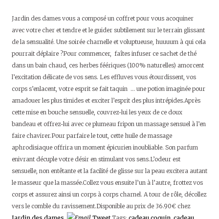
Jardin des dames vous a composé un coffret pour vous acoquiner
avec votre cher et tendre et le guider subtilement sur le terrain glissant
de la sensualité. Une soirée charnelle et voluptueuse, huuuum à qui cela
pourrait déplaire ?Pour commencer, faîtes infuser ce sachet de thé
dans un bain chaud, ces herbes féériques (100% naturelles) amorcent
l’excitation délicate de vos sens. Les effluves vous étourdissent, vos
corps s’enlacent, votre esprit se fait taquin … une potion imaginée pour
amadouer les plus timides et exciter l’esprit des plus intrépides.Après
cette mise en bouche sensuelle, couvrez-lui les yeux de ce doux
bandeau et offrez-lui avec ce plumeau fripon un massage sensuel à l’en
faire chavirer.Pour parfaire le tout, cette huile de massage
aphrodisiaque offrira un moment épicurien inoubliable. Son parfum
enivrant décuple votre désir en stimulant vos sens.L’odeur est
sensuelle, non entêtante et la facilité de glisse sur la peau excitera autant
le masseur que la massée.Collez vous ensuite l’un à l’autre, frottez vos
corps et assurez ainsi un corps à corps charnel. A tour de rôle, décollez
vers le comble du ravissement.Disponible au prix de 36.90€ chez
Jardin des dames.
Tweet
Tags:
cadeau coquin
,
cadeau