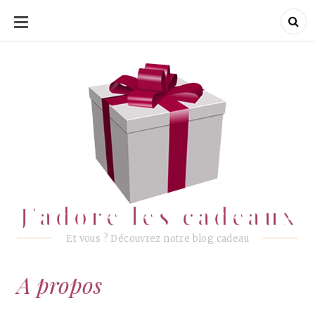
ALLER
AU
CONTENU
J'adore les cadeaux
J'adore les cadeaux
Et vous ? Découvrez notre blog cadeau
A propos