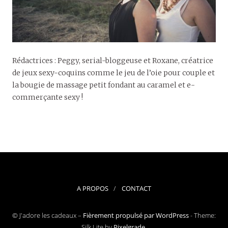
Rédactrices : Peggy, serial-bloggeuse et Roxane, créatrice
de jeux sexy-coquins comme le jeu de l’oie pour couple et
la bougie de massage petit fondant au caramel et e-
commerçante sexy !
A PROPOS
CONTACT
© J'adore les cadeaux –
Fièrement propulsé par WordPress
-
Theme:
Silk Lite by
Pixelgrade
.