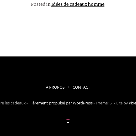
Posted in
Idées de cadeaux homme
.
A PROPOS
CONTACT
ore les cadeaux –
Fièrement propulsé par WordPress
-
Theme: Silk Lite by
Pix