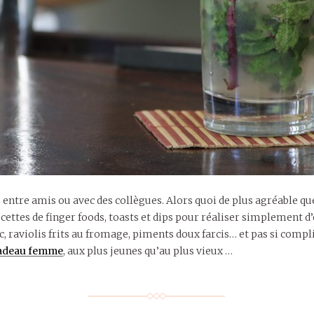
, entre amis ou avec des collègues. Alors quoi de plus agréable q
cettes de finger foods, toasts et dips pour réaliser simplement d’
c, raviolis frits au fromage, piments doux farcis… et pas si compli
adeau femme
, aux plus jeunes qu’au plus vieux …