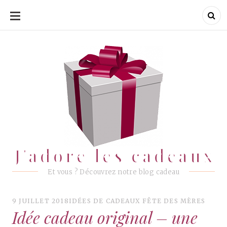
ALLER
AU
CONTENU
J'adore les cadeaux
J'adore les cadeaux
Et vous ? Découvrez notre blog cadeau
9 JUILLET 2018
IDÉES DE CADEAUX FÊTE DES MÈRES
Idée cadeau original – une