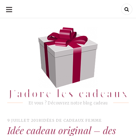
ALLER
AU
CONTENU
J'adore les cadeaux
J'adore les cadeaux
Et vous ? Découvrez notre blog cadeau
9 JUILLET 2018
IDÉES DE CADEAUX FEMME
Idée cadeau original – des