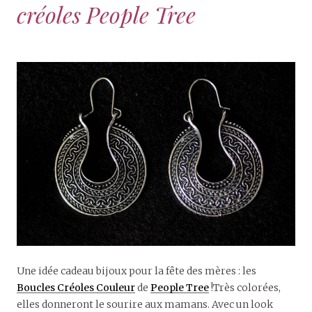
créoles People Tree
Une idée cadeau bijoux pour la fête des mères : les
Boucles Créoles Couleur
de
People Tree
!Très colorées,
elles donneront le sourire aux mamans. Avec un look