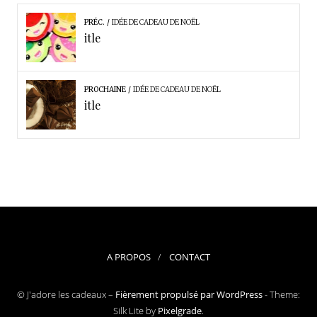
PRÉC.
IDÉE DE CADEAU DE NOËL
itle
PROCHAINE
IDÉE DE CADEAU DE NOËL
itle
A PROPOS
CONTACT
© J'adore les cadeaux –
Fièrement propulsé par WordPress
-
Theme:
Silk Lite by
Pixelgrade
.