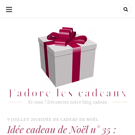
ALLER
AU
CONTENU
J'adore les cadeaux
J'adore les cadeaux
Et vous ? Découvrez notre blog cadeau
9 JUILLET 2018
IDÉE DE CADEAU DE NOËL
Idée cadeau de Noël n° 35 :