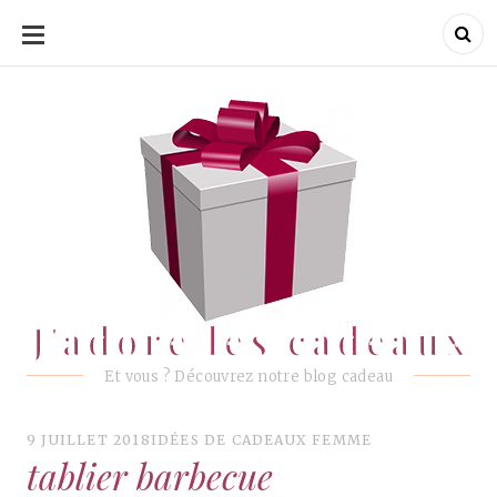
ALLER
AU
CONTENU
J'adore les cadeaux
J'adore les cadeaux
Et vous ? Découvrez notre blog cadeau
9 JUILLET 2018
IDÉES DE CADEAUX FEMME
tablier barbecue