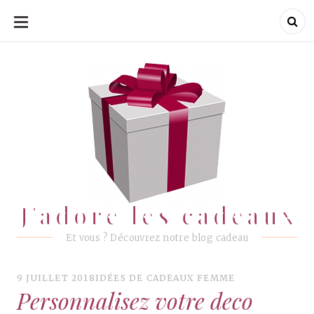
ALLER
AU
CONTENU
J'adore les cadeaux
J'adore les cadeaux
Et vous ? Découvrez notre blog cadeau
9 JUILLET 2018
IDÉES DE CADEAUX FEMME
Personnalisez votre deco