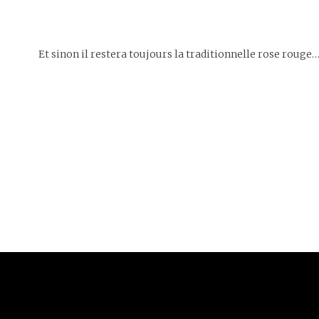
Et sinon il restera toujours la traditionnelle rose rouge
9 juillet
2018