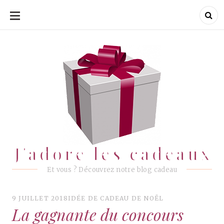
ALLER
AU
CONTENU
J'adore les cadeaux
J'adore les cadeaux
Et vous ? Découvrez notre blog cadeau
9 JUILLET 2018
IDÉE DE CADEAU DE NOËL
La gagnante du concours