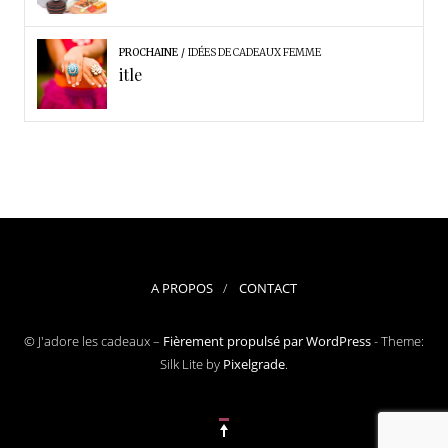
PROCHAINE
IDÉES DE CADEAUX FEMME
itle
A PROPOS
CONTACT
© J'adore les cadeaux –
Fièrement propulsé par WordPress
-
Theme:
Silk Lite by
Pixelgrade
.