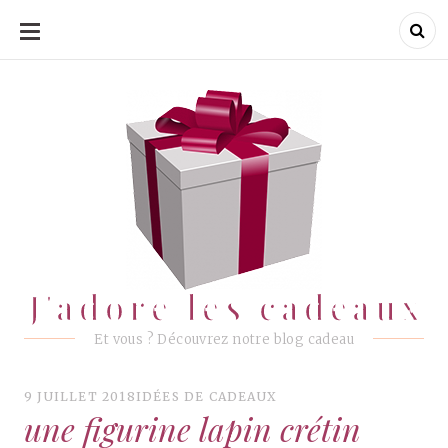
ALLER
AU
CONTENU
J'adore les cadeaux
J'adore les cadeaux
Et vous ? Découvrez notre blog cadeau
9 JUILLET 2018
IDÉES DE CADEAUX
une figurine lapin crétin