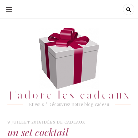
ALLER
AU
CONTENU
J'adore les cadeaux
J'adore les cadeaux
Et vous ? Découvrez notre blog cadeau
9 JUILLET 2018
IDÉES DE CADEAUX
un set cocktail