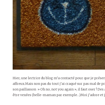
Hier, une lectrice du blog m’a contacté pour que je prése
affreux.Mais non pas du tout j’ai craqué sur pas mal de p
son paillasson » Oh no, not you again », il faut oser ! D
être vexées (belle-maman par exemple…)Moi j’adore et je v