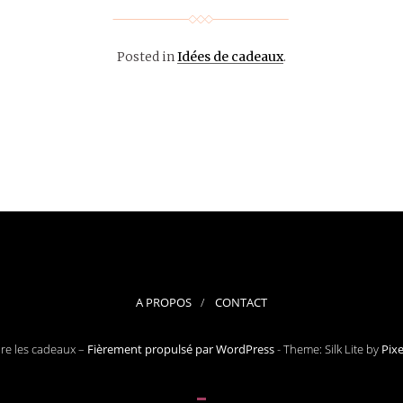
Posted in
Idées de cadeaux
.
A PROPOS
CONTACT
ore les cadeaux –
Fièrement propulsé par WordPress
-
Theme: Silk Lite by
Pix