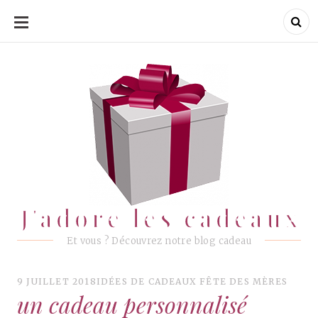
ALLER
AU
CONTENU
J'adore les cadeaux
J'adore les cadeaux
Et vous ? Découvrez notre blog cadeau
9 JUILLET 2018
IDÉES DE CADEAUX FÊTE DES MÈRES
un cadeau personnalisé