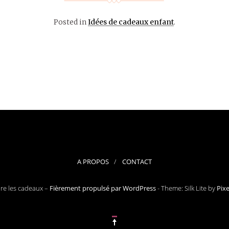
Posted in
Idées de cadeaux enfant
.
A PROPOS
CONTACT
ore les cadeaux –
Fièrement propulsé par WordPress
-
Theme: Silk Lite by
Pix