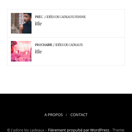
PRÉC.
IDÉES DE CADEAUX FEMME
itle
PROCHAINE
IDÉES DE CADEAUX
itle
A PROPOS
CONTACT
© J'adore les cadeaux –
Fièrement propulsé par WordPress
-
Theme: