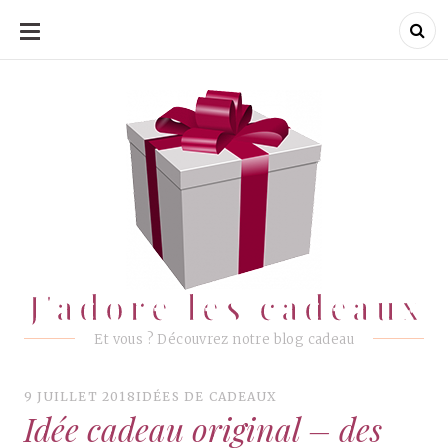
ALLER
AU
CONTENU
J'adore les cadeaux
J'adore les cadeaux
Et vous ? Découvrez notre blog cadeau
9 JUILLET 2018
IDÉES DE CADEAUX
Idée cadeau original – des