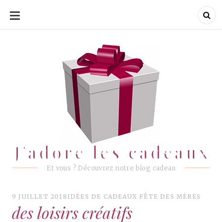
ALLER
AU
CONTENU
J'adore les cadeaux
J'adore les cadeaux
Et vous ? Découvrez notre blog cadeau
9 JUILLET 2018
IDÉES DE CADEAUX FÊTE DES MÈRES
des loisirs créatifs