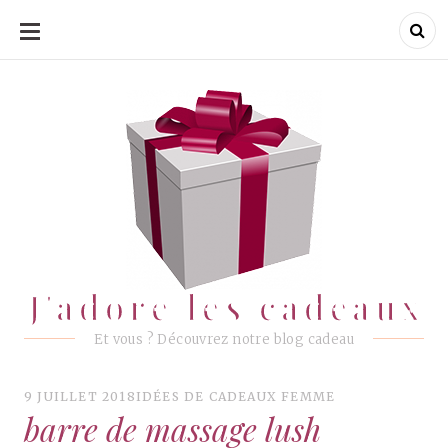
ALLER
AU
CONTENU
J'adore les cadeaux
J'adore les cadeaux
Et vous ? Découvrez notre blog cadeau
9 JUILLET 2018
IDÉES DE CADEAUX FEMME
barre de massage lush