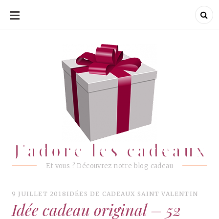
ALLER
AU
CONTENU
J'adore les cadeaux
J'adore les cadeaux
Et vous ? Découvrez notre blog cadeau
9 JUILLET 2018
IDÉES DE CADEAUX SAINT VALENTIN
Idée cadeau original – 52