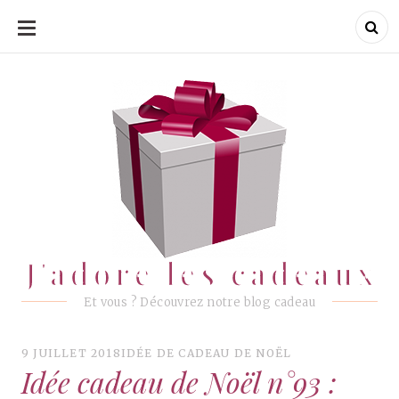
ALLER
AU
CONTENU
J'adore les cadeaux
J'adore les cadeaux
Et vous ? Découvrez notre blog cadeau
9 JUILLET 2018
IDÉE DE CADEAU DE NOËL
Idée cadeau de Noël n°93 :