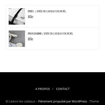
PRÉC.
IDÉE DE CADEAU DE NOËL
itle
PROCHAINE
IDÉE DE CADEAU DE NOËL
itle
A PROPOS
CONTACT
© J'adore les cadeaux –
Fièrement propulsé par WordPress
-
Theme: