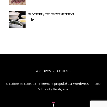
PROCHAINE
IDÉE DE CADEAU DE NOËL
itle
A PROPOS
CONTACT
© J'adore les cadeaux –
Fièrement propulsé par WordPress
-
Theme:
Silk Lite by
Pixelgrade
.