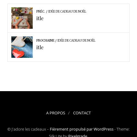
PRÉC.
IDÉE DE CADEAU DE NOËL
itle
PROCHAINE
IDÉE DE CADEAU DE NOËL
itle
A PROPOS
CONTACT
© J'adore les cadeaux –
Fièrement propulsé par WordPress
-
Theme:
Silk Lite by
Pixelgrade
.