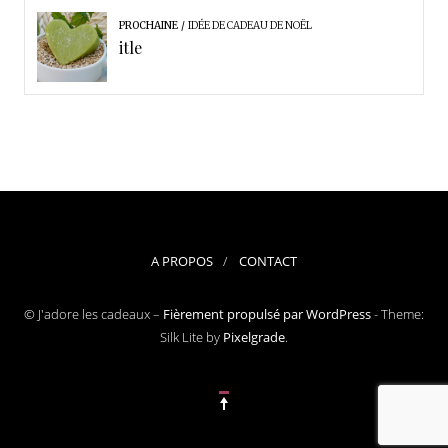
PROCHAINE
IDÉE DE CADEAU DE NOËL
itle
A PROPOS
CONTACT
© J'adore les cadeaux –
Fièrement propulsé par WordPress
-
Theme:
Silk Lite by
Pixelgrade
.