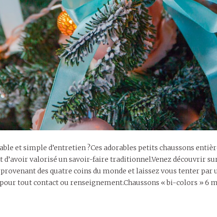
table et simple d’entretien ?Ces adorables petits chaussons enti
 d’avoir valorisé un savoir-faire traditionnel.Venez découvrir su
 provenant des quatre coins du monde et laissez vous tenter par u
 pour tout contact ou renseignement.Chaussons « bi-colors » 6 mo