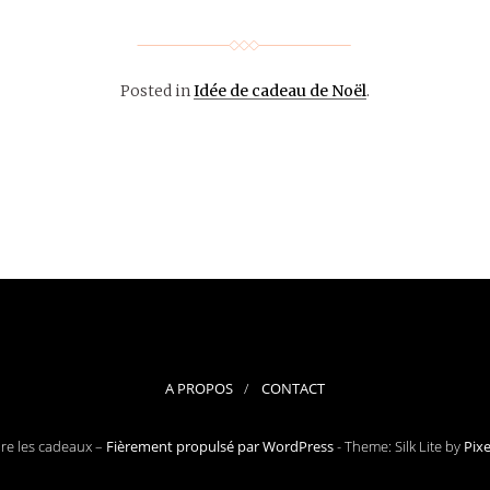
Posted in
Idée de cadeau de Noël
.
A PROPOS
CONTACT
ore les cadeaux –
Fièrement propulsé par WordPress
-
Theme: Silk Lite by
Pix