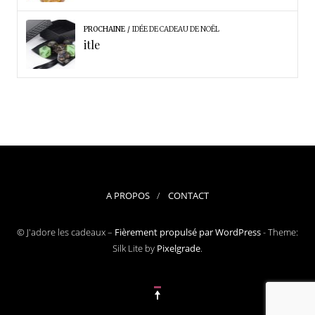
PROCHAINE
IDÉE DE CADEAU DE NOËL
itle
A PROPOS
CONTACT
© J'adore les cadeaux –
Fièrement propulsé par WordPress
-
Theme:
Silk Lite by
Pixelgrade
.