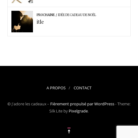
PROCHAINE
IDÉE DE CADEAU DE NOËL
itle
A PROPOS
CONTACT
© J'adore les cadeaux –
Fièrement propulsé par WordPress
-
Theme:
Silk Lite by
Pixelgrade
.