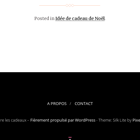
Posted in
Idée de cadeau de Noël
.
A PROPOS
CONTACT
ore les cadeaux –
Fièrement propulsé par WordPress
-
Theme: Silk Lite by
Pix