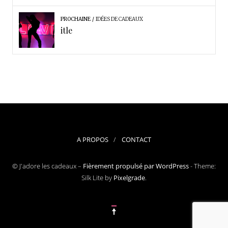
PROCHAINE
IDÉES DE CADEAUX
itle
A PROPOS
CONTACT
© J'adore les cadeaux –
Fièrement propulsé par WordPress
-
Theme:
Silk Lite by
Pixelgrade
.