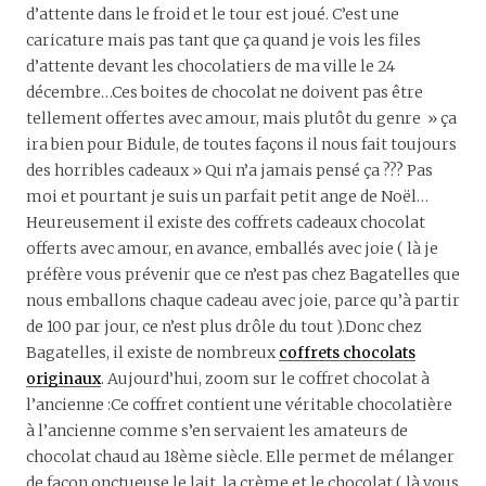
d’attente dans le froid et le tour est joué. C’est une
caricature mais pas tant que ça quand je vois les files
d’attente devant les chocolatiers de ma ville le 24
décembre…Ces boites de chocolat ne doivent pas être
tellement offertes avec amour, mais plutôt du genre » ça
ira bien pour Bidule, de toutes façons il nous fait toujours
des horribles cadeaux » Qui n’a jamais pensé ça ??? Pas
moi et pourtant je suis un parfait petit ange de Noël…
Heureusement il existe des coffrets cadeaux chocolat
offerts avec amour, en avance, emballés avec joie ( là je
préfère vous prévenir que ce n’est pas chez Bagatelles que
nous emballons chaque cadeau avec joie, parce qu’à partir
de 100 par jour, ce n’est plus drôle du tout ).Donc chez
Bagatelles, il existe de nombreux
coffrets chocolats
originaux
. Aujourd’hui, zoom sur le coffret chocolat à
l’ancienne :Ce coffret contient une véritable chocolatière
à l’ancienne comme s’en servaient les amateurs de
chocolat chaud au 18ème siècle. Elle permet de mélanger
de façon onctueuse le lait, la crème et le chocolat ( là vous