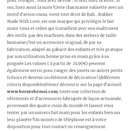
pour voyager…Vous avez deviné ?Si non, lisez la suite ; si
oui, lisez aussi la suite !Cette charmante valisette avec un
motif d’avion cousu, vient tout droit de Bali…
Bakker
Made With Love, est une marque qui privilégie le fait
main. Ceux et celles qui travaillent avec eux maîtrisent
des outils, pas des machines, dans des ateliers de taille
humaine.C’est un accessoire original, de par sa
fabrication, adapté au gabarit des enfants et très pratique
par son utilisation, bonne prise en main grâce à sa
poignée.Les valises ( à partir de 24,90€) peuvent
également servir pour ranger des jouets ou autres petits
trésors et devenir un élément de décoration ! (différents
coloris disponibles)Venez découvrir sur la page d’accueil
www.borntobemoi.com
, toute une collection de
vêtements et d’accessoires fabriquée de façon artisanale,
provenant des quatre coins du monde et laissez vous
tenter par un univers fait main pour les enfants bien sur
leur planète !Un numéro de téléphone est à votre
disposition pour tout contact ou renseignement.