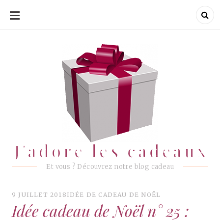
ALLER
AU
CONTENU
J'adore les cadeaux
J'adore les cadeaux
Et vous ? Découvrez notre blog cadeau
9 JUILLET 2018
IDÉE DE CADEAU DE NOËL
Idée cadeau de Noël n° 25 :