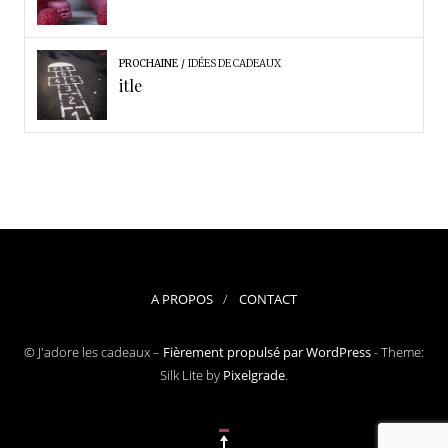
PROCHAINE
IDÉES DE CADEAUX
itle
A PROPOS
CONTACT
© J'adore les cadeaux –
Fièrement propulsé par WordPress
-
Theme:
Silk Lite by
Pixelgrade
.