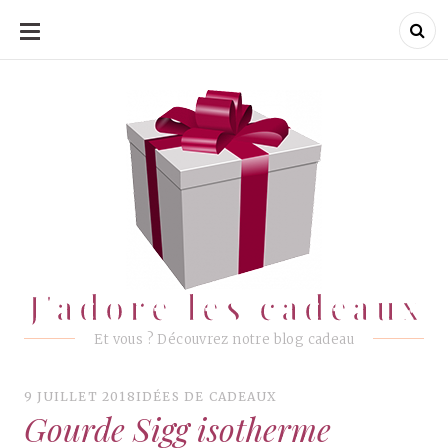
ALLER
AU
CONTENU
J'adore les cadeaux
J'adore les cadeaux
Et vous ? Découvrez notre blog cadeau
9 JUILLET 2018
IDÉES DE CADEAUX
Gourde Sigg isotherme