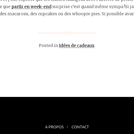
ce que
partir en week-end
surprise c’est quand même sympa !Si jam
des macarons, des cupcakes ou des whoopie pies. Si possible avant
Posted in
Idées de cadeaux
.
A PROPOS
CONTACT