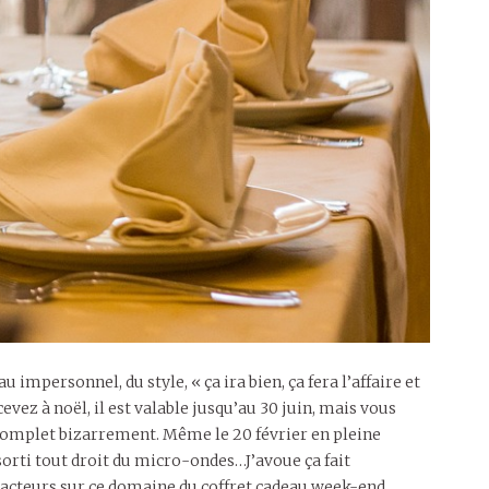
u impersonnel, du style, « ça ira bien, ça fera l’affaire et
evez à noël, il est valable jusqu’au 30 juin, mais vous
st complet bizarrement. Même le 20 février en pleine
orti tout droit du micro-ondes…J’avoue ça fait
ts acteurs sur ce domaine du coffret cadeau week-end,