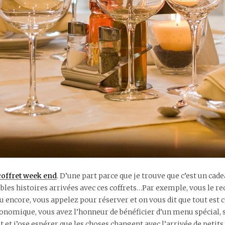
coffret week end
. D’une part parce que je trouve que c’est un cadea
ibles histoires arrivées avec ces coffrets…Par exemple, vous le rec
u. Ou encore, vous appelez pour réserver et on vous dit que tout e
onomique, vous avez l’honneur de bénéficier d’un menu spécial, s
et et j’ose espérer que les choses changent avec l’arrivée de peti