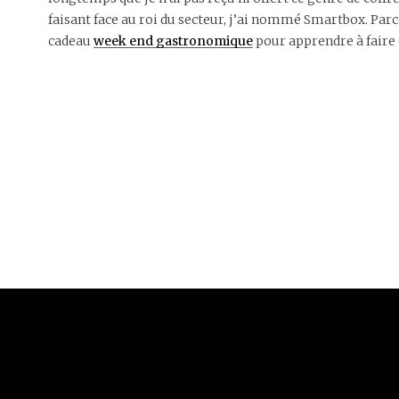
faisant face au roi du secteur, j’ai nommé Smartbox. Par
cadeau
week end gastronomique
pour apprendre à faire 
9 juillet
2018
IDÉES DE
CADEAUX
FEMME