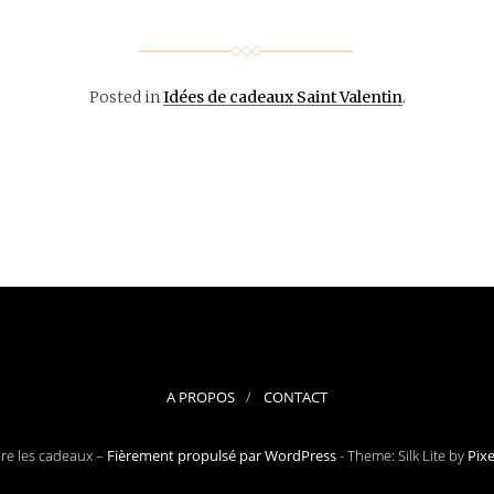
Posted in
Idées de cadeaux Saint Valentin
.
A PROPOS
CONTACT
ore les cadeaux –
Fièrement propulsé par WordPress
-
Theme: Silk Lite by
Pix