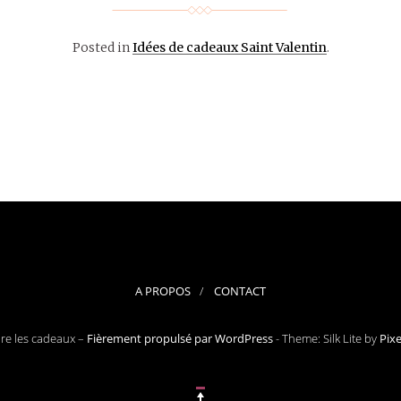
Posted in
Idées de cadeaux Saint Valentin
.
A PROPOS
CONTACT
ore les cadeaux –
Fièrement propulsé par WordPress
-
Theme: Silk Lite by
Pix