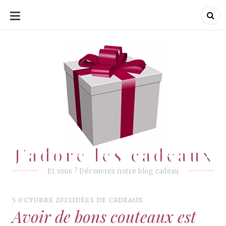
ALLER
AU
CONTENU
J'adore les cadeaux
J'adore les cadeaux
Et vous ? Découvrez notre blog cadeau
5 OCTOBRE 2021
IDÉES DE CADEAUX
Avoir de bons couteaux est