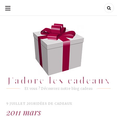
ALLER
AU
CONTENU
J'adore les cadeaux
J'adore les cadeaux
Et vous ? Découvrez notre blog cadeau
9 JUILLET 2018
IDÉES DE CADEAUX
2011 mars