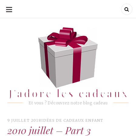
ALLER
AU
CONTENU
J'adore les cadeaux
J'adore les cadeaux
Et vous ? Découvrez notre blog cadeau
9 JUILLET 2018
IDÉES DE CADEAUX ENFANT
2010 juillet – Part 3