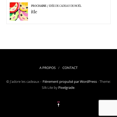
PROCHAINE
IDÉE DE CADEAU DE NOËL
itle
A PROPOS
CONTACT
© J'adore les cadeaux –
Fièrement propulsé par WordPress
-
Theme:
Silk Lite by
Pixelgrade
.