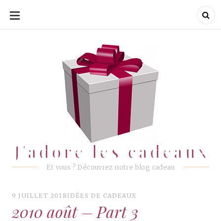
ALLER
AU
CONTENU
J'adore les cadeaux
J'adore les cadeaux
Et vous ? Découvrez notre blog cadeau
9 JUILLET 2018
IDÉES DE CADEAUX
2010 août – Part 3