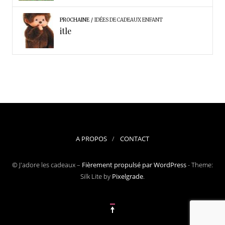
PROCHAINE
IDÉES DE CADEAUX ENFANT
itle
A PROPOS
CONTACT
© J'adore les cadeaux –
Fièrement propulsé par WordPress
-
Theme:
Silk Lite by
Pixelgrade
.